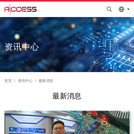
更多科大概览
Search
科大新闻
学术部门索引
Skip
Sections
生活@科大
图书馆
to
校园地图及指南
工作@科大
main
content
教授简录
认识科大
资讯中心
Breadcrumb
首页
资讯中心
最新消息
最新消息