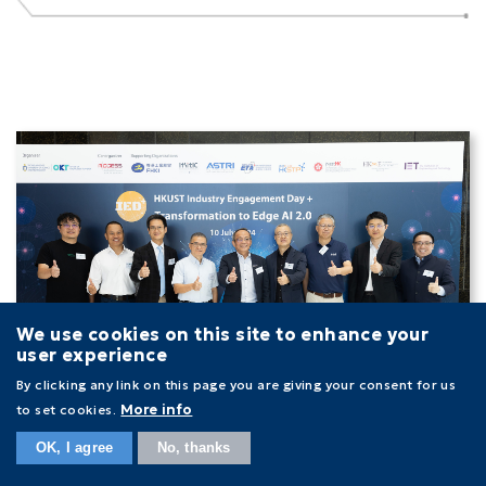
We use cookies on this site to enhance your
user experience
By clicking any link on this page you are giving your consent for us
to set cookies.
More info
Main
navigation
OK, I agree
No, thanks
关于我们
研究
资讯中心
加入ACCESS
联络我们
2024 年 7 月 17 日