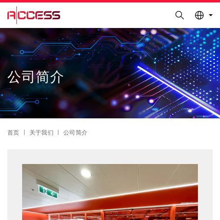
更多科大概览
Search
科大新闻
学术部门索引
Skip
Sections
生活@科大
图书馆
to
校园地图及指南
工作@科大
main
content
教授简录
认识科大
公司简介
Breadcrumb
首页
关于我们
公司简介
Text
Area