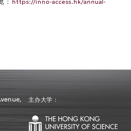
览：
https://inno-access.hk/annual-
Avenue,
主办大学：