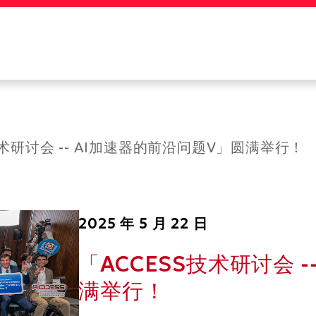
更多科大概览
学术部门索引
生活@科大
工作@科大
教授简录
技术研讨会 -- AI加速器的前沿问题V」圆满举行！
2025 年 5 月 22 日
「ACCESS技术研讨会 
满举行！