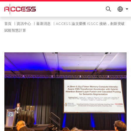
更多科大概覽
Search
科大新聞
學術部門索引
Skip
Breadcrumb
首頁
資訊中心
最新消息
ACCESS 論文榮獲 ISSCC 接納，創新突破
生活@科大
圖書館
to
賦能智慧計算
main
校園地圖及指南
工作@科大
content
教授簡錄
認識科大