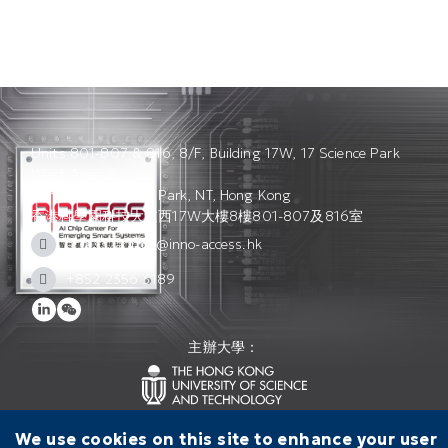
Units 801-807 & 816, 8/F, Building 17W, 17 Science Park
West Avenue,
Hong Kong Science Park, NT, Hong Kong
香港科學園科技大道西17W大樓8樓801-807及816室
access_admin@inno-access.hk
+852 2356 3189
主辦大學：
We use cookies on this site to enhance your user
聯絡我們
使用條款
私隱政策