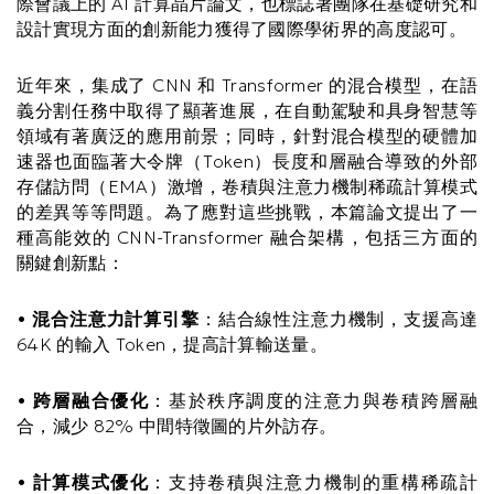
際會議上的 AI 計算晶片論文，也標誌著團隊在基礎研究和
設計實現方面的創新能力獲得了國際學術界的高度認可。
近年來，集成了 CNN 和 Transformer 的混合模型，在語
義分割任務中取得了顯著進展，在自動駕駛和具身智慧等
領域有著廣泛的應用前景；同時，針對混合模型的硬體加
速器也面臨著大令牌（Token）長度和層融合導致的外部
存儲訪問（EMA）激增，卷積與注意力機制稀疏計算模式
的差異等等問題。為了應對這些挑戰，本篇論文提出了一
種高能效的 CNN-Transformer 融合架構，包括三方面的
關鍵創新點：
•
混合注意力計算引擎
：結合線性注意力機制，支援高達
64K 的輸入 Token，提高計算輸送量。
•
跨層融合優化
：基於秩序調度的注意力與卷積跨層融
合，減少 82% 中間特徵圖的片外訪存。
•
計算模式優化
：支持卷積與注意力機制的重構稀疏計