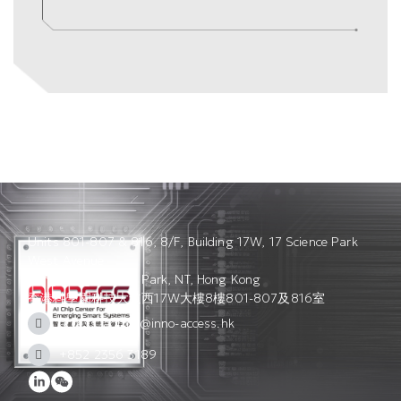
Units 801-807 & 816, 8/F, Building 17W, 17 Science Park
West Avenue,
Hong Kong Science Park, NT, Hong Kong
香港科學園科技大道西17W大樓8樓801-807及816室
access_admin@inno-access.hk
+852 2356 3189