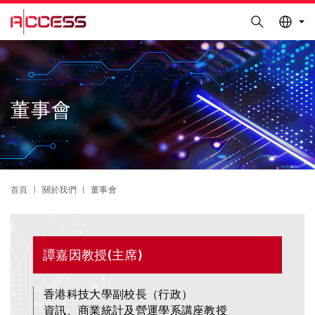
更多科大概覽
Search
科大新聞
學術部門索引
Skip
Sections
生活@科大
圖書館
to
校園地圖及指南
工作@科大
main
content
教授簡錄
認識科大
董事會
Breadcrumb
首頁
關於我們
董事會
Text
譚嘉因教授(主席)
Area
香港科技大學副校長（行政）
資訊、商業統計及營運學系講座教授