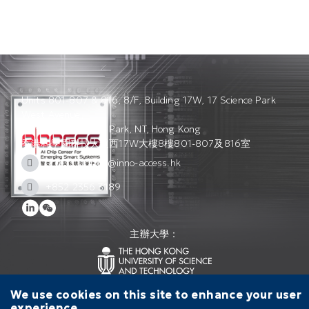
Units 801-807 & 816, 8/F, Building 17W, 17 Science Park
West Avenue,
Hong Kong Science Park, NT, Hong Kong
香港科學園科技大道西17W大樓8樓801-807及816室
access_admin@inno-access.hk
+852 2356 3189
主辦大學：
We use cookies on this site to enhance your user
聯絡我們
使用條款
私隱政策
experience