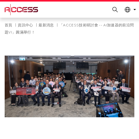
更多科大概覽
Search
科大新聞
學術部門索引
Skip
Breadcrumb
首頁
資訊中心
最新消息
「ACCESS技術研討會 -- AI加速器的前沿問
生活@科大
圖書館
to
題VI」圓滿舉行！
main
校園地圖及指南
工作@科大
content
教授簡錄
認識科大