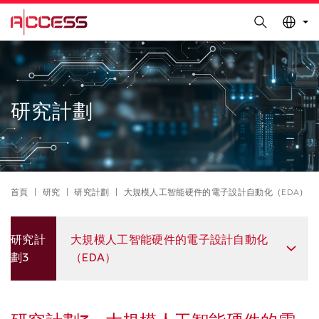
更多科大概覽
Search
科大新聞
學術部門索引
Skip
Sections
生活@科大
圖書館
to
校園地圖及指南
工作@科大
main
content
教授簡錄
認識科大
研究計劃
Breadcrumb
首頁
研究
研究計劃
大規模人工智能硬件的電子設計自動化（EDA）
Left
研究計
大規模人工智能硬件的電子設計自動化
Column
劃3
（EDA）
Right
Text