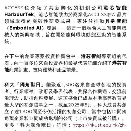
ACCESS也介紹了其新孵化的初創公司
港芯智能
HarbourTek
。港芯智能致力於商業化ACCESS在AI晶片
領域取得的突破性研發成果，專注於推動
具身智能
（Embodied AI）
發展——這是一個融合人工智能與機
械人的新興領域，旨在開發能與環境動態互動的智能系
統。
在下午的創業專案投資推廣會中，
港芯智能
專案組的代
表，向一百多位來自投資界和業界代表詳細介紹了
港芯智
能
商業計畫、技術優勢和產品前景。
科大「獨角獸日」
彙聚近1,300名來自全球各地的投資
者、行業領袖、政府及學界代表，共探合作機遇，交流前
沿理念，助推創科發展。這項盛會已成為本港高等教育界
最大型的初創盛事之一，截至2025年5月，科大成員共創
立了逾1,800間至今仍活躍的初創公司，當中包括10間獨
角獸企業和17間成功退場的公司（上市集資或被並購）。
更多「科大獨角獸日」詳情：
https://hkust.edu.hk/zh-