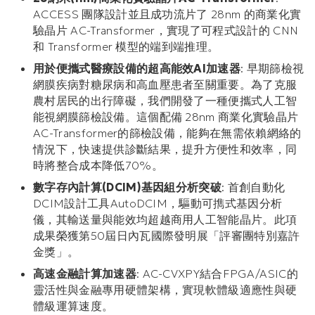
ACCESS 團隊設計並且成功流片了 28nm 的商業化實
驗晶片 AC-Transformer，實現了可程式設計的 CNN
和 Transformer 模型的端到端推理。
用於便攜式醫療設備的超高能效AI加速器
: 早期篩檢視
網膜疾病對糖尿病和高血壓患者至關重要。為了克服
農村居民的出行障礙，我們開發了一種便攜式人工智
能視網膜篩檢設備。這個配備 28nm 商業化實驗晶片
AC-Transformer的篩檢設備，能夠在無需依賴網絡的
情況下，快速提供診斷結果，提升方便性和效率，同
時將整合成本降低70%。
數字存內計算(DCIM)基因組分析突破
: 首創自動化
DCIM設計工具AutoDCIM，驅動可擕式基因分析
儀，其輸送量與能效均超越商用人工智能晶片。此項
成果榮獲第50屆日內瓦國際發明展「評審團特別嘉許
金獎」。
高速金融計算加速器
: AC-CVXPY結合FPGA/ASIC的
靈活性與金融專用硬體架構，實現軟體級適應性與硬
體級運算速度。