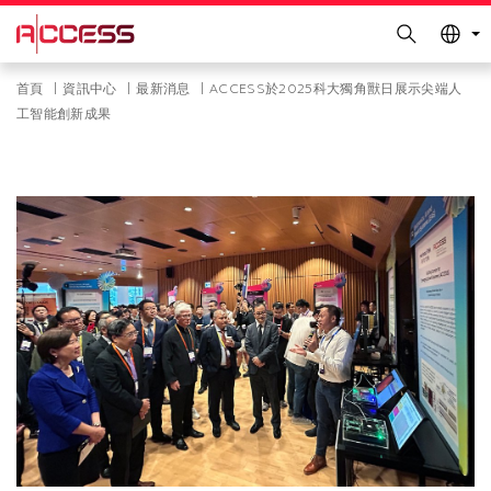
更多科大概覽
Search
科大新聞
學術部門索引
Skip
Breadcrumb
首頁
資訊中心
最新消息
ACCESS於2025科大獨角獸日展示尖端人
生活@科大
圖書館
to
工智能創新成果
main
校園地圖及指南
工作@科大
content
教授簡錄
認識科大